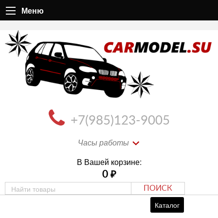
Меню
+7(985)123-9005
Часы работы
В Вашей корзине:
0
₽
ПОИСК
Каталог