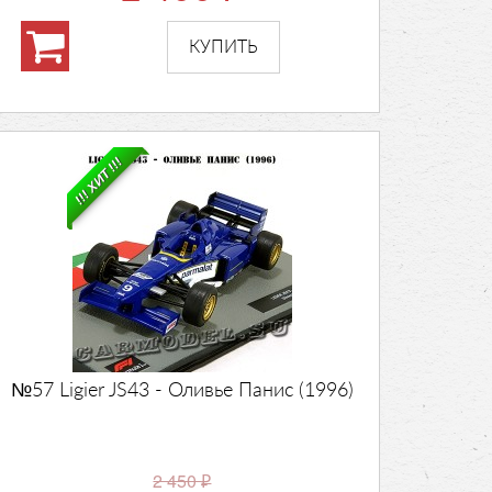
!!! ХИТ !!!
№57 Ligier JS43 - Оливье Панис (1996)
2 450
₽