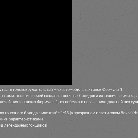
нуться в головокружительный мир автомобильных гонок Формула-1.
накомит вас с историей создания гоночных болидов и их техническими хар
еличайших гонщиках Формулы-1, их победах и поражениях, дальнейших суд
ю гоночного болида в масштабе 1:43 (в прозрачном пластиковом боксе).Ж
скими характеристиками
ед легендарных гонщиков!