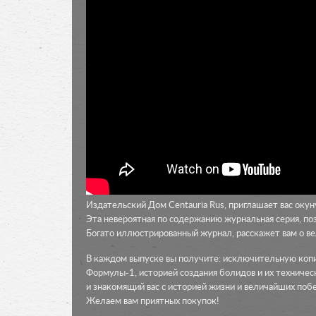
Издательский Дом Centauria Rus, приглашает вас оку
Эта невероятная по содержанию журнальная серия, поз
Богато иллюстрированный журнал, расскажет вам о в
В каждом выпуске вы получите: исключительную копи
Формулы-1, историей создания болидов и их техниче
и знакомящий вас с историей жизни и величайших поб
Желаем вам приятных покупок!