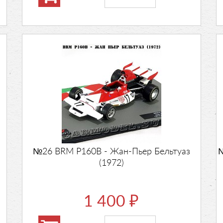
№26 BRM P160B - Жан-Пьер Бельтуаз
№
(1972)
1 400
₽