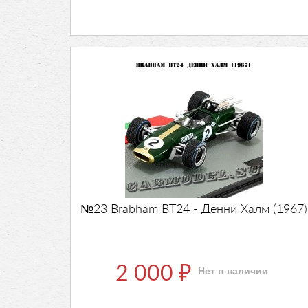
№23 Brabham BT24 - Денни Халм (1967)
2 000
Нет в наличии
₽