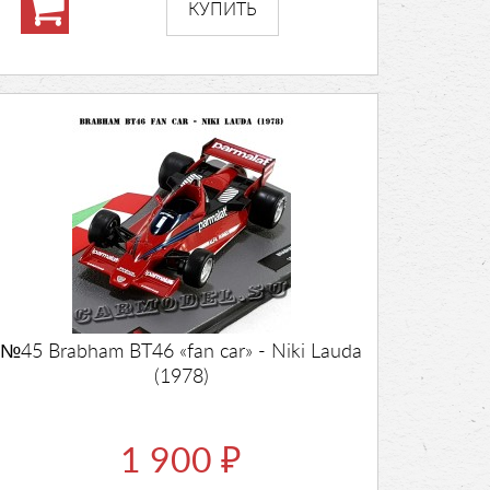
№45 Brabham BT46 «fan car» - Niki Lauda
(1978)
1 900
₽