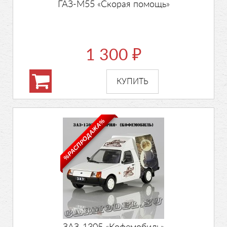
ГАЗ-М55 «Скорая помощь»
1 300
₽
%РАСПРОДАЖА%