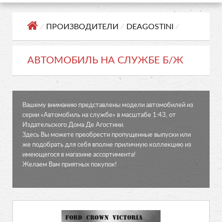
⁄
ПРОИЗВОДИТЕЛИ
⁄
DEAGOSTINI
⁄
АВТОМОБИЛЬ НА СЛУЖБЕ Б/Ж
Вашему вниманию представлены модели автомобилей из
серии «Автомобиль на службе» в масштабе 1:43, от
Издательского Дома Де Агостини.
Здесь Вы можете преобрести пропущенные выпуски или
же подобрать для себя вполне приличную коллекцию из
имеющегося в магазине ассортимента!
Желаем Вам приятных покупок!