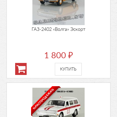
ГАЗ-2402 «Волга» Эскорт
1 800
₽
%РАСПРОДАЖА%