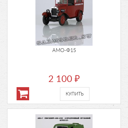
АМО-Ф15
2 100
₽