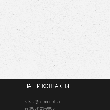
НАШИ КОНТАКТЫ
zakaz@carmodel.su
+7(985)123-9005