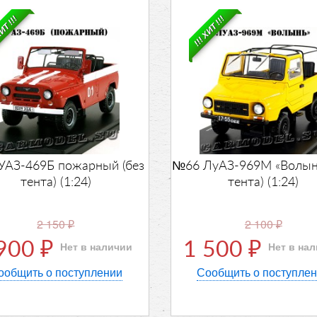
ХИТ !!!
!!! ХИТ !!!
УАЗ-469Б пожарный (без
№66 ЛуАЗ-969М «Волынь
тента) (1:24)
тента) (1:24)
2 150
2 100
₽
₽
 900
1 500
Нет в наличии
Нет в на
₽
₽
ообщить о поступлении
Сообщить о поступле