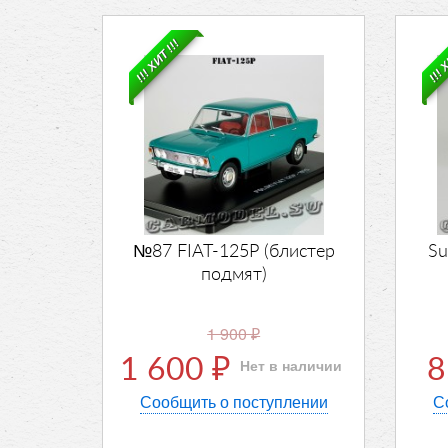
!!! ХИТ !!!
!!! 
№87 FIAT-125P (блистер
Su
подмят)
1 900
₽
1 600
Нет в наличии
₽
Сообщить о поступлении
С