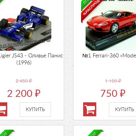
%РАСПРОДАЖА%
igier JS43 - Оливье Панис
№1 Ferrari-360 «Mode
(1996)
2 450
1 100
₽
₽
2 200
750
₽
₽