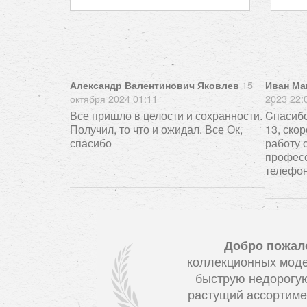
15
Александр Валентинович Яковлев
Иван Ма
октября 2024 01:11
2023 22:
Все пришло в целости и сохранности.
Cпасибо
Получил, то что и ожидал. Все Ок,
13, ско
спасибо
работу 
профес
телефон
Добро пожал
коллекционных моде
быструю недорогую
растущий ассортиме