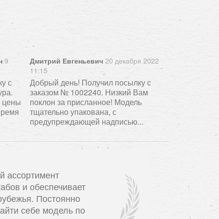
9
20 декабря 2022
н
Дмитрий Евгеньевич
11:15
у с
Добрый день! Получил посылку с
ура.
заказом № 1002240. Низкий Вам
, цены
поклон за присланное! Модель
время
тщательно упакована, с
предупреждающей надписью...
й ассортимент
абов и обеспечивает
рубежья. Постоянно
айти себе модель по