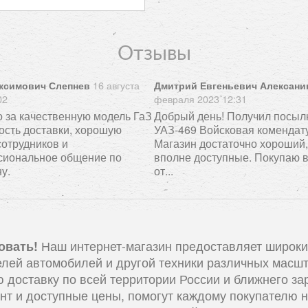
Отзывы
16 августа
ксимович Слепнев
Дмитрий Евгеньевич Алексани
02
февраля 2023 12:31
 за качественную модель ГаЗ
Добрый день! Получил посылк
рость доставки, хорошую
УАЗ-469 Войсковая комендат
сотрудников и
Магазин достаточно хороший
сиональное общение по
вполне доступные. Покупаю 
у.
от...
овать!
Наш интернет-магазин предоставляет широки
лей автомобилей и другой техники различных масшт
 доставку по всей территории России и ближнего за
нт и доступные цены, помогут каждому покупателю н