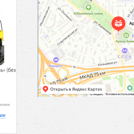
» (без
личии
нии