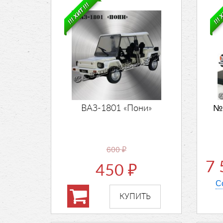
!!! ХИТ !!!
!!! 
ВАЗ-1801 «Пони»
№5
600
₽
7
450
₽
С