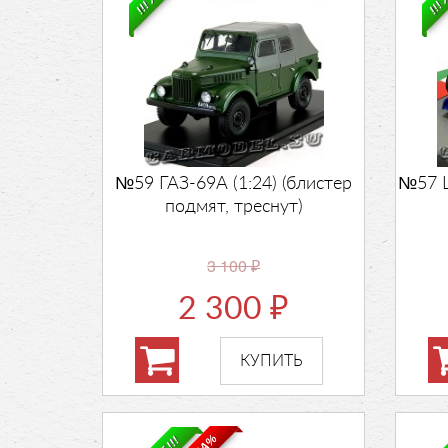
№59 ГАЗ-69А (1:24) (блистер
№57 L
подмят, треснут)
3 100
₽
2 300
₽