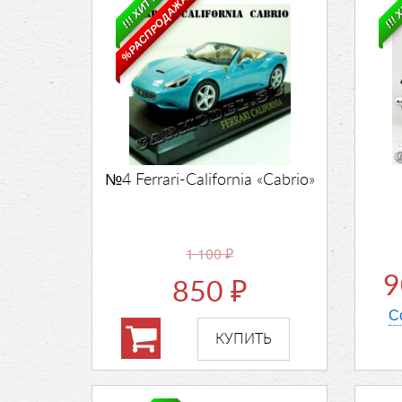
%РАСПРОДАЖА%
!!! ХИТ !!!
!!! 
№4 Ferrari-California «Cabrio»
1 100
₽
850
₽
С