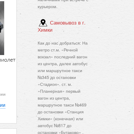
курьером.
Самовывоз в г.
Химки
Как до нас добраться: На
метро ст.м. «Речной
вокзал» последний вагон
риолет
из центра, далее автобус
или маршрутное такси
№345 до остановки
«Стадион». ст. м.
«Планерная» первый
чии
вагон из центра,
нии
маршрутное такси №469
до остановки «Станция
Химки» (конечная) или
автобус №817 до
остановки «Бутаково» ,