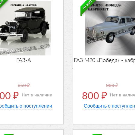
ХИТ !!!
!!! ХИТ !!!
ГАЗ-А
ГАЗ М20 «Победа» - каб
950
900
₽
₽
900
800
Нет в наличии
Нет в нали
₽
₽
ообщить о поступлении
Сообщить о поступле