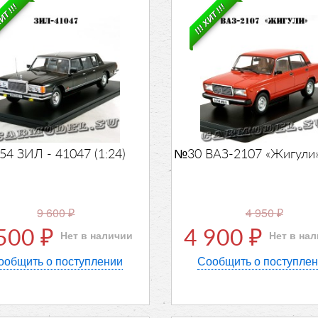
ХИТ !!!
!!! ХИТ !!!
4 ЗИЛ - 41047 (1:24)
№30 ВАЗ-2107 «Жигули» 
9 600
4 950
₽
₽
 500
4 900
Нет в наличии
Нет в на
₽
₽
ообщить о поступлении
Сообщить о поступле