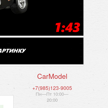
CarModel
+7(985)123-9005
Пн—Пт 10:00—
20:00