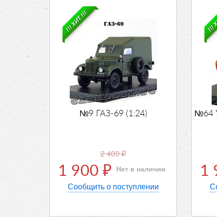
!!! ХИТ !!!
!!! 
№9 ГАЗ-69 (1:24)
№64 
2 400
₽
1 900
1
Нет в наличии
₽
Сообщить о поступлении
С