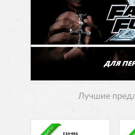
Лучшие предл
!!! ХИТ !!!
!!! 