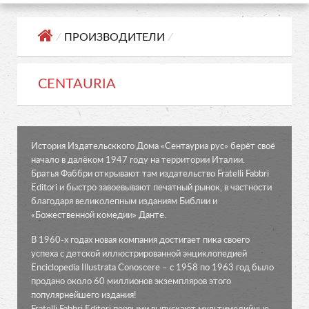
⁄
ПРОИЗВОДИТЕЛИ
⁄
CENTAURIA
История Издательсккого Дома «Сентауриа рус» берёт своё
начало в далёком 1947 году на территории Италии.
Братья Фаббри открывают там издательство Fratelli Fabbri
Editori и быстро завоевывают печатный рынок, в частности
благодаря великолепным изданиям Библии и
«Божественной комедии» Данте.
В 1960-х годах новая компания достигает пика своего
успеха с детской иллюстрированной энциклопедией
Enciclopedia Illustrata Conoscere – с 1958 по 1963 год было
продано около 60 миллионов экземпляров этого
популярнейшего издания!