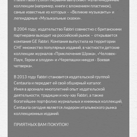
Fratelli Fabbri Editori первыми выпускают мультимедийные
коллекции (например, книги с вложением пластинок),
самые известные из которых – «Великие музыканты» и
легендарные «Музыкальные сказки».
В 2004 году, издательство Fabbri совместно с британскими
партнерами выходит на российский рынок – открывается
компания GE Fabbri. Компания выпустила на территории
СНГ множество популярных изданий, в частности детские
коллекции журналов «Приключения Шрэка», «Человек-
Паук, Герои и злодеи» и «Черепашки ниндзя - Боевая
четверка».
В 2013 году Fabbri становится издательской группой
Centauria и передает ей свой обширный каталог.
Имея в арсенале многолетний опыт издательской
деятельности, традиции и ноу-хау Fabbri, а также
богатейшее портфолио журнальных и книжных коллекций,
Centauria сегодня является лидером итальянского рынка
коллекционных изданий.
ПРИЯТНЫХ ВАМ ПОКУПОК!