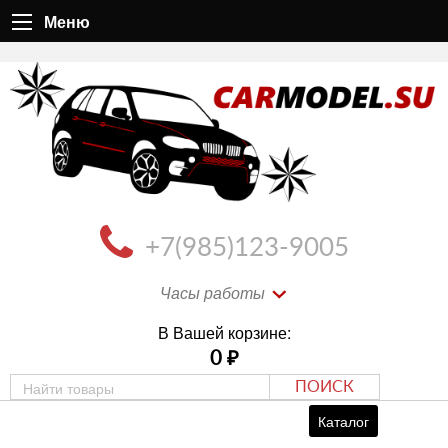
Меню
+7(985)123-9005
Часы работы
В Вашей корзине:
0
₽
ПОИСК
Каталог