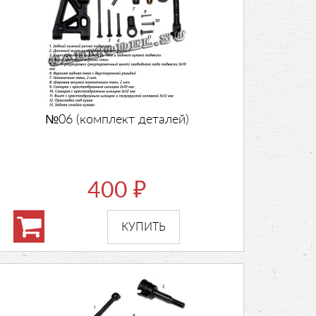
№06 (комплект деталей)
400
₽