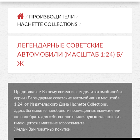
⁄
ПРОИЗВОДИТЕЛИ
⁄
HACHETTE COLLECTIONS
⁄
ЛЕГЕНДАРНЫЕ СОВЕТСКИЕ
АВТОМОБИЛИ (МАСШТАБ 1:24) Б/
Ж
Представляем Вашему вниманию, модели автомобилей из
серии «Легендарные советские автомобили» в масштабе
1:24, от Издательского Дома Hachette Collections.
Здесь Вы можете преобрести пропущенные выпуски или
же подобрать для себя вполне приличную коллекцию из
имеющегося в магазине ассортимента!
Желам Вам приятных покупок!