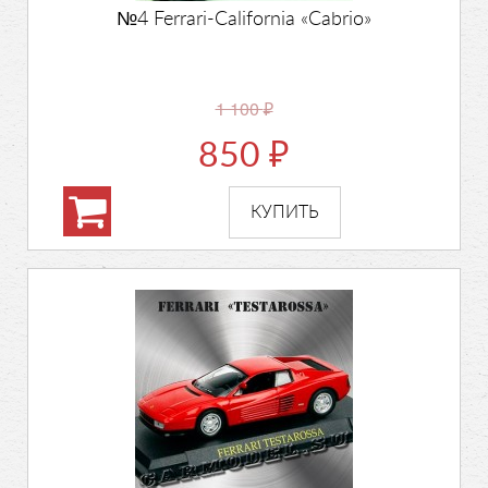
№4 Ferrari-California «Cabrio»
1 100
₽
850
₽