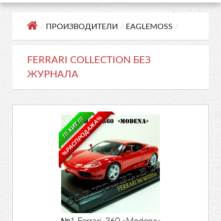
⁄
ПРОИЗВОДИТЕЛИ
⁄
EAGLEMOSS
⁄
FERRARI COLLECTION БЕЗ
ЖУРНАЛА
%РАСПРОДАЖА%
!!! ХИТ !!!