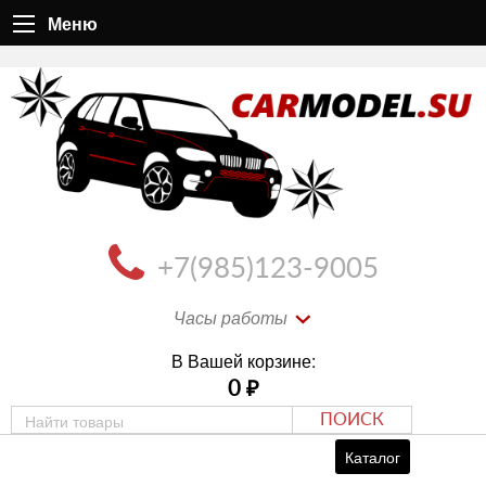
Меню
+7(985)123-9005
Часы работы
В Вашей корзине:
0
₽
ПОИСК
Каталог