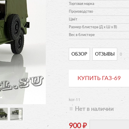
Торговая марка
Производство
Цвет
Размер блистера (Д х Ш х В)
Вес в блистере
0
ОБЗОР
ОТЗЫВЫ
КУПИТЬ ГАЗ-69
kor-11
Нет в наличии
900
₽