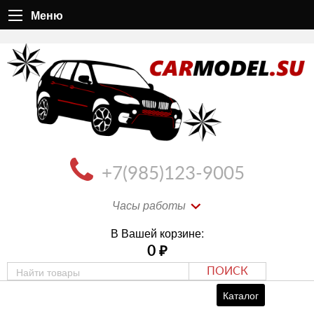
Меню
+7(985)123-9005
Часы работы
В Вашей корзине:
0
₽
ПОИСК
Каталог