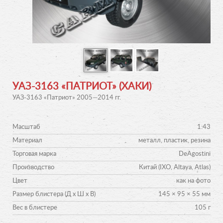
УАЗ-3163 «ПАТРИОТ» (ХАКИ)
УАЗ-3163 «Патриот» 2005—2014 гг.
Масштаб
1:43
Материал
металл, пластик, резина
Торговая марка
DeAgostini
Производство
Китай (IXO, Altaya, Atlas)
Цвет
как на фото
Размер блистера (Д х Ш х В)
145 × 95 × 55 мм
Вес в блистере
105 г