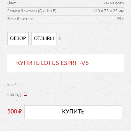
Цвет
как на фото
Размер блистера (Д х Ш х В)
140 × 75 × 25 мм
Вес в блистере
95 г
0
ОБЗОР
ОТЗЫВЫ
КУПИТЬ LOTUS ESPRIT-V8
kor-6
Склад:
500
₽