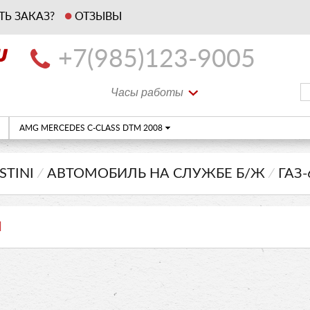
ТЬ ЗАКАЗ?
ОТЗЫВЫ
+7(985)123-9005
Часы работы
AMG MERCEDES C-CLASS DTM 2008
STINI
⁄
АВТОМОБИЛЬ НА СЛУЖБЕ Б/Ж
⁄
ГАЗ
Ы