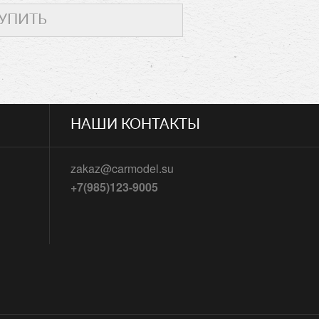
НАШИ КОНТАКТЫ
zakaz@carmodel.su
+7(985)123-9005