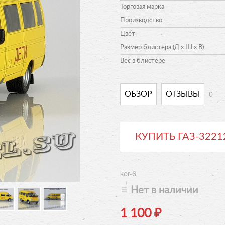
Торговая марка
Производство
Цвет
Размер блистера (Д х Ш х В)
Вес в блистере
0
ОБЗОР
ОТЗЫВЫ
КУПИТЬ ГАЗ-3221
kor-6
Нет в наличии
1 100
₽