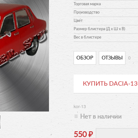
Торговая марка
Производство
Цвет
Размер блистера (Д х Ш х В)
Вес в блистере
0
ОБЗОР
ОТЗЫВЫ
КУПИТЬ DACIA-13
kor-13
Нет в наличии
550
₽