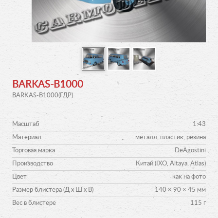
BARKAS-B1000
BARKAS-B1000(ГДР)
Масштаб
1:43
Материал
металл, пластик, резина
Торговая марка
DeAgostini
Производство
Китай (IXO, Altaya, Atlas)
Цвет
как на фото
Размер блистера (Д х Ш х В)
140 × 90 × 45 мм
Вес в блистере
115 г