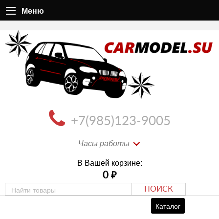
Меню
+7(985)123-9005
Часы работы
В Вашей корзине:
0
₽
ПОИСК
Каталог