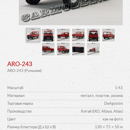
ARO-243
ARO-243 (Румыния)
Масштаб
1:43
Материал
металл, пластик, резина
Торговая марка
DeAgostini
Производство
Китай (IXO, Altaya, Atlas)
Цвет
как на фото
Размер блистера (Д х Ш х В)
130 × 75 × 50 м