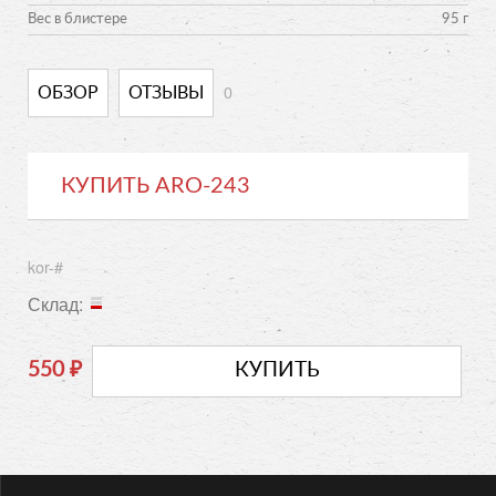
Вес в блистере
95 г
0
ОБЗОР
ОТЗЫВЫ
КУПИТЬ ARO-243
kor-#
Склад:
550
₽