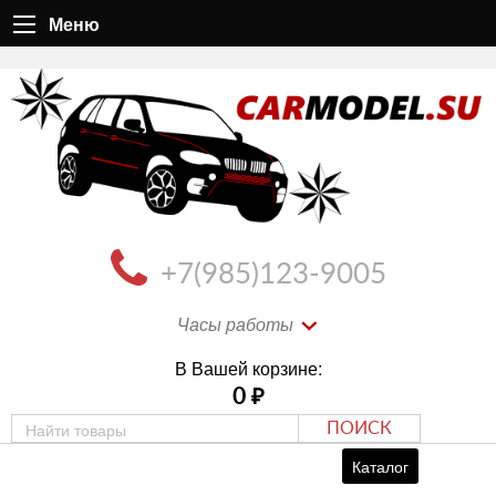
Меню
+7(985)123-9005
Часы работы
В Вашей корзине:
0
₽
ПОИСК
Каталог