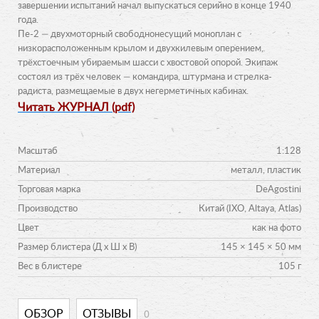
завершении испытаний начал выпускаться серийно в конце 1940
года.
Пе-2 — двухмоторный свободнонесущий моноплан с
низкорасположенным крылом и двухкилевым оперением,
трёхстоечным убираемым шасси с хвостовой опорой. Экипаж
состоял из трёх человек — командира, штурмана и стрелка-
радиста, размещаемые в двух негерметичных кабинах.
Читать ЖУРНАЛ (pdf)
Масштаб
1:128
Материал
металл, пластик
Торговая марка
DeAgostini
Производство
Китай (IXO, Altaya, Atlas)
Цвет
как на фото
Размер блистера (Д х Ш х В)
145 × 145 × 50 мм
Вес в блистере
105 г
0
ОБЗОР
ОТЗЫВЫ