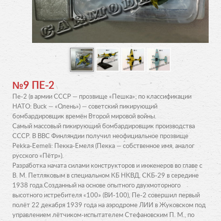
№9 ПЕ-2
Пе-2 (в армии СССР — прозвище «Пешка»; по классификации
НАТО: Buck — «Олень») — советский пикирующий
бомбардировщик времён Второй мировой войны.
Самый массовый пикирующий бомбардировщик производства
СССР. В ВВС Финляндии получил неофициальное прозвище
Pekka-Eemeli: Пекка-Емеля (Пекка — собственное имя, аналог
русского «Пётр»).
Разработка начата силами конструкторов и инженеров во главе с
В. М. Петляковым в специальном КБ НКВД, СКБ-29 в середине
1938 года.Созданный на основе опытного двухмоторного
высотного истребителя «100» (ВИ-100), Пе-2 совершил первый
полёт 22 декабря 1939 года на аэродроме ЛИИ в Жуковском под
управлением лётчиком-испытателем Стефановским П. М., по