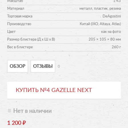
Масштаб
1:43
Материал
металл, пластик, резина
Торговая марка
DeAgostini
Производство
Китай (IXO, Altaya, Atlas)
Цвет
как на фото
Размер блистера (Д х Ш х В)
205 × 105 × 80 мм
Вес в блистере
260 г
0
ОБЗОР
ОТЗЫВЫ
КУПИТЬ №4 GAZELLE NEXT
Нет в наличии
1 200
₽