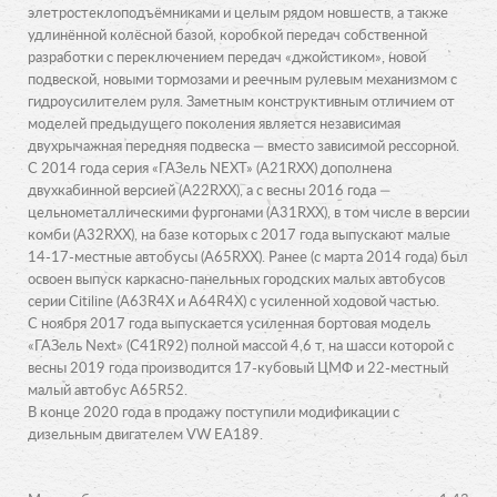
элетростеклоподъёмниками и целым рядом новшеств, а также
удлинённой колёсной базой, коробкой передач собственной
разработки с переключением передач «джойстиком», новой
подвеской, новыми тормозами и реечным рулевым механизмом с
гидроусилителем руля. Заметным конструктивным отличием от
моделей предыдущего поколения является независимая
двухрычажная передняя подвеска — вместо зависимой рессорной.
С 2014 года серия «ГАЗель NEXT» (A21RXX) дополнена
двухкабинной версией (A22RXX), а с весны 2016 года —
цельнометаллическими фургонами (A31RXX), в том числе в версии
комби (A32RXX), на базе которых с 2017 года выпускают малые
14-17-местные автобусы (A65RXX). Ранее (с марта 2014 года) был
освоен выпуск каркасно-панельных городских малых автобусов
серии Citiline (A63R4X и A64R4X) с усиленной ходовой частью.
С ноября 2017 года выпускается усиленная бортовая модель
«ГАЗель Next» (C41R92) полной массой 4,6 т, на шасси которой с
весны 2019 года производится 17-кубовый ЦМФ и 22-местный
малый автобус А65R52.
В конце 2020 года в продажу поступили модификации с
дизельным двигателем VW EA189.