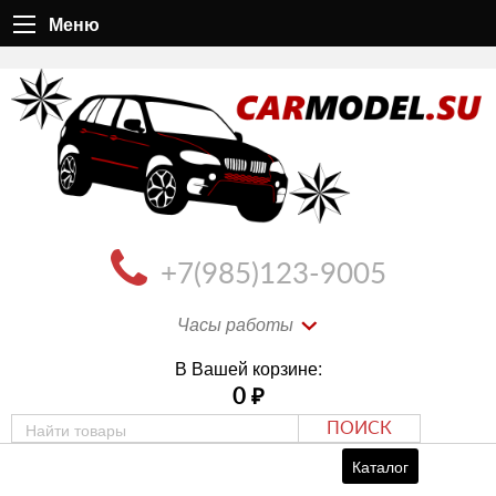
Меню
+7(985)123-9005
Часы работы
В Вашей корзине:
0
₽
ПОИСК
Каталог