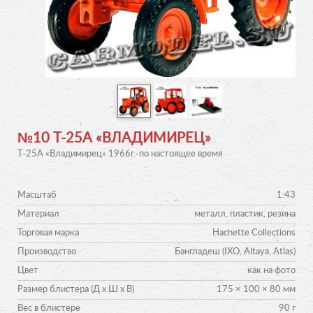
№10 Т-25А «ВЛАДИМИРЕЦ»
Т-25А «Владимирец» 1966г.-по настоящее время
Масштаб
1:43
Материал
металл, пластик, резина
Торговая марка
Hachette Collections
Производство
Бангладеш (IXO, Altaya, Atlas)
Цвет
как на фото
Размер блистера (Д х Ш х В)
175 × 100 × 80 мм
Вес в блистере
90 г